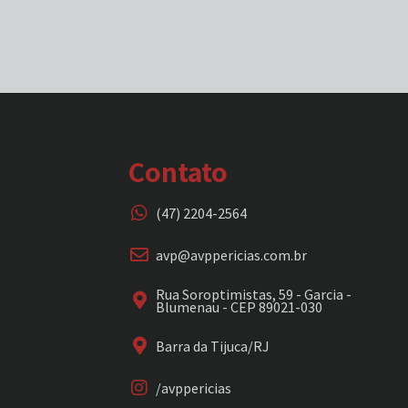
Contato
(47) 2204-2564
avp@avppericias.com.br
Rua Soroptimistas, 59 - Garcia -
Blumenau - CEP 89021-030
Barra da Tijuca/RJ
/avppericias