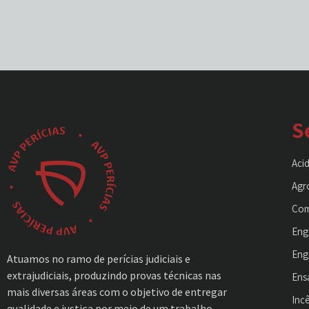
S
Aci
Agr
Com
Eng
Eng
Atuamos no ramo de perícias judiciais e
extrajudiciais, produzindo provas técnicas nas
Ens
mais diversas áreas com o objetivo de entregar
Inc
qualidade e justiça por meio de um trabalho