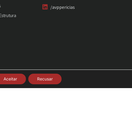
s
/avppericias
Estrutura
Aceitar
Recusar
Criado por Hourglass